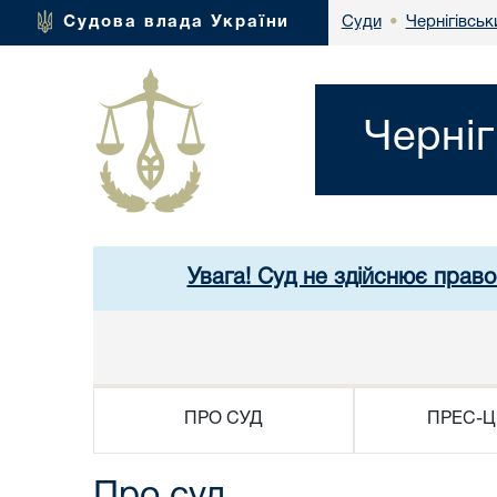
Чернігівськ
Судова влада України
Суди
•
Черніг
Увага! Суд не здійснює право
ПРО СУД
ПРЕС-Ц
Про суд