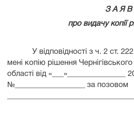
З А Я В
про видачу копії 
У відповідності з ч. 2 ст. 
мені копію рішення Чернігівського
області від «___»_______________ 2
№__________________ за позовом
________________________________