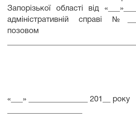
Запорізької області від «___»__
адміністративній справі №___
позовом
________________________________
«___» _______________ 201__ року
___________________