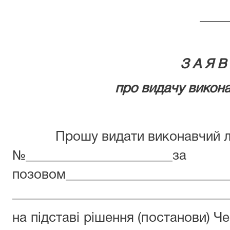
____
З А Я В
про видачу викона
Прошу видати виконавчий л
№______________________за
позовом________________________
________________________________
на підставі рішення (постанови) Ч