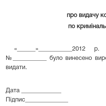
про видачу ко
по криміналь
«______»___________2012 р
№___________ було винесено вир
видати.
Дата _____________
Підпис______________