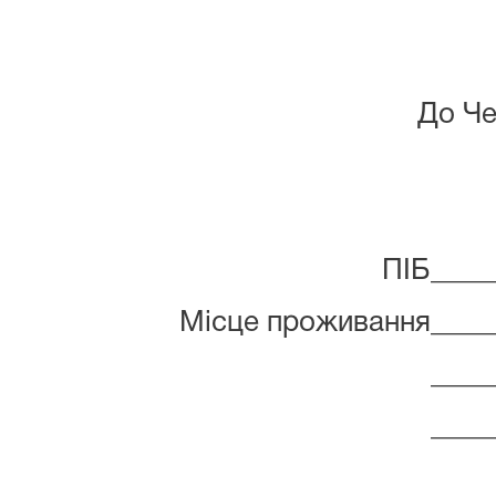
До Че
ПІБ____
Місце проживання_____
____
____