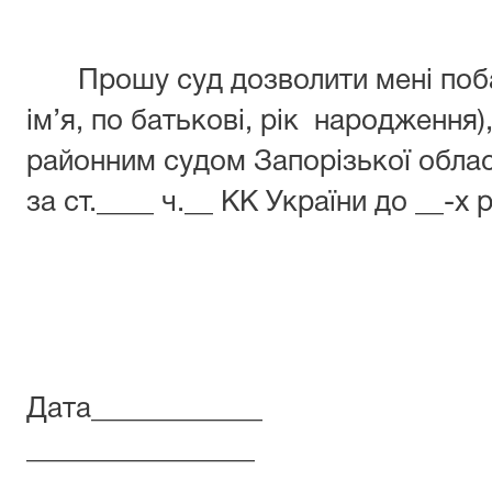
Прошу суд дозволити мені поб
ім’я, по батькові, рік
народження),
районним судом Запорізької облас
за ст.____ ч.__ КК України до __-х 
Дата____________
________________