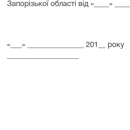
Запорізької області від «____» ___
«___» _______________ 201__ року
___________________