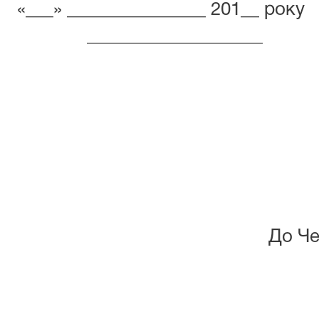
«___» _______________ 201__ року
___________________
До Че