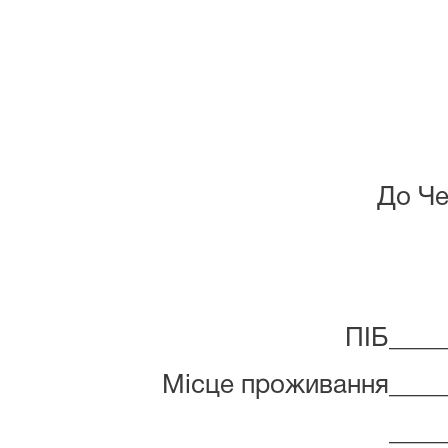
До Че
ПІБ____
Місце проживання_____
____