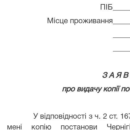
ПІБ____
Місце проживання_____
____
____
З А Я В
про видачу копії п
У відповідності з ч. 2 ст. 
мені копію постанови Черніг