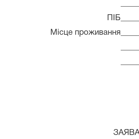
____
ПІБ____
Місце проживання_____
____
____
ЗАЯВ