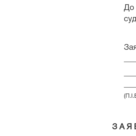
До 
суд
За
___
___
___
(П.І
З А Я 