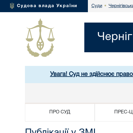
Чернігівськ
Судова влада України
Суди
•
Черніг
Увага! Суд не здійснює право
ПРО СУД
ПРЕС-Ц
Публікації у ЗМІ