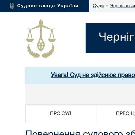
Чернігівськ
Судова влада України
Суди
•
Черніг
Увага! Суд не здійснює право
ПРО СУД
ПРЕС-Ц
Повернення судового з