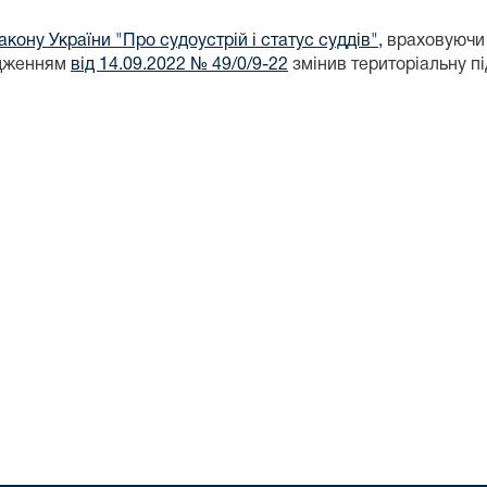
акону України "Про судоустрій і статус суддів",
враховуючи 
ядженням
від 14.09.2022 № 49/0/9-22
змінив територіальну п