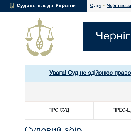
Чернігівськ
Судова влада України
Суди
•
Черніг
Увага! Суд не здійснює право
ПРО СУД
ПРЕС-Ц
Судовий збір