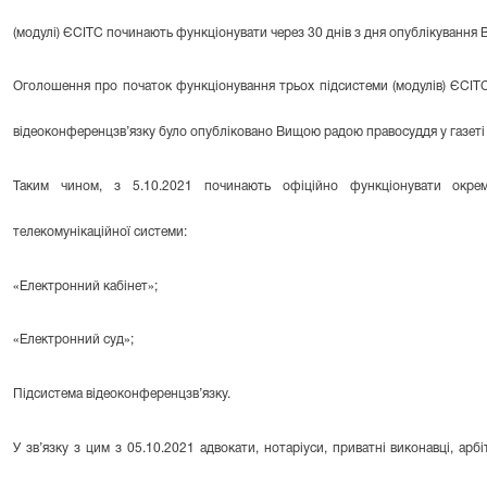
(модулі) ЄСІТС починають функціонувати через 30 днів з дня опублікуванн
Оголошення про початок функціонування трьох підсистеми (модулів) ЄСІТС
відеоконференцзв’язку було опубліковано Вищою радою правосуддя у газеті "
Таким чином, з 5.10.2021 починають офіційно функціонувати окремі
телекомунікаційної системи:
«Електронний кабінет»;
«Електронний суд»;
Підсистема відеоконференцзв’язку.
У зв’язку з цим з 05.10.2021 адвокати, нотаріуси, приватні виконавці, арб